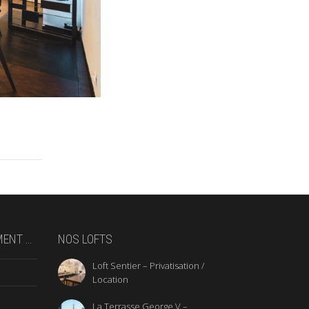
MENT …
NOS LOFTS
Loft Sentier – Privatisation /
Location
La Terrasse George V –