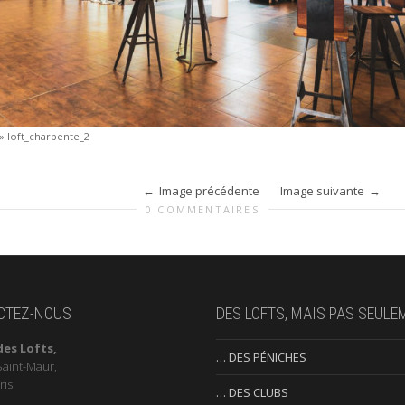
»
loft_charpente_2
Image précédente
Image suivante
0 COMMENTAIRES
CTEZ-NOUS
DES LOFTS, MAIS PAS SEULE
des Lofts,
… DES PÉNICHES
Saint-Maur,
ris
… DES CLUBS