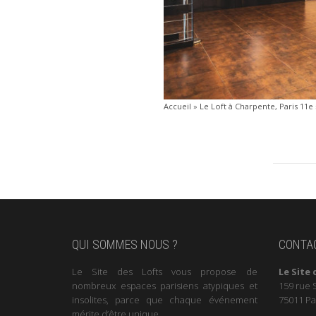
Accueil
»
Le Loft à Charpente, Paris 11e
QUI SOMMES NOUS ?
CONTA
Le Site des Lofts vous propose de
Le Site 
nombreux espaces parisiens atypiques et
159 rue 
insolites, parce que chaque événement
75011 Pa
mérite d’être unique.