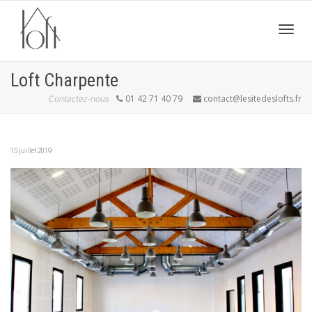
Active
Loft Charpente
Contactez-nous
01 42 71 40 79
contact@lesitedeslofts.fr
navig
15 juillet 2019