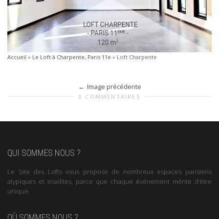
Accueil
»
Le Loft à Charpente, Paris 11e
»
Loft Charpente
Image précédente
0 COMMENTAIRES
QUI SOMMES NOUS ?
Le Site des Lofts vous propose de nombreux espaces parisiens
atypiques et insolites, parce que chaque événement mérite d’être
unique.
OÙ SOMMES NOUS ?