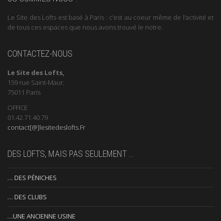
Le Site des Lofts est basé à Paris : c’est au coeur même de l’activité et
de tous ces espaces que nous avons trouvé le notre.
CONTACTEZ-NOUS
Le Site des Lofts,
159 rue Saint-Maur,
75011 Paris
OFFICE
01.42.71.40.79
contact[@]lesitedeslofts.Fr
DES LOFTS, MAIS PAS SEULEMENT …
… DES PÉNICHES
… DES CLUBS
…UNE ANCIENNE USINE