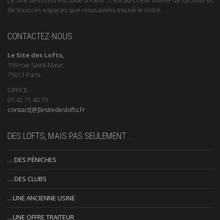
de tous ces espaces que nous avons trouvé le notre.
CONTACTEZ-NOUS
Le Site des Lofts,
159 rue Saint-Maur,
75011 Paris
OFFICE
01.42.71.40.79
contact[@]lesitedeslofts.Fr
DES LOFTS, MAIS PAS SEULEMENT …
… DES PÉNICHES
… DES CLUBS
…UNE ANCIENNE USINE
…UNE OFFRE TRAITEUR