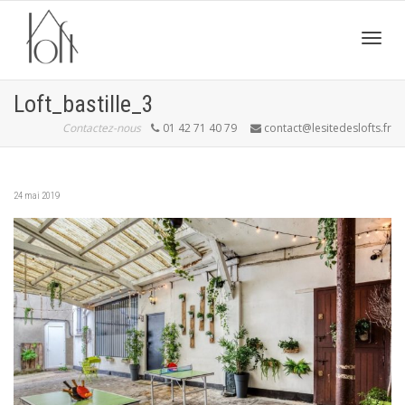
Active
Loft_bastille_3
Contactez-nous
01 42 71 40 79
contact@lesitedeslofts.fr
navig
24 mai 2019