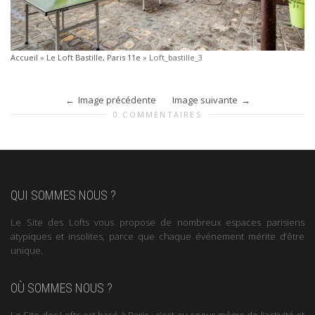
Accueil
»
Le Loft Bastille, Paris 11e
»
Loft_bastille_3
Image précédente
Image suivante
0 COMMENTAIRES
QUI SOMMES NOUS ?
Le Site des Lofts vous propose de nombreux espaces parisiens
atypiques et insolites, parce que chaque événement mérite d’être
unique.
OÙ SOMMES NOUS ?
Le Site des Lofts est basé à Paris : c’est au coeur même de l’activité et