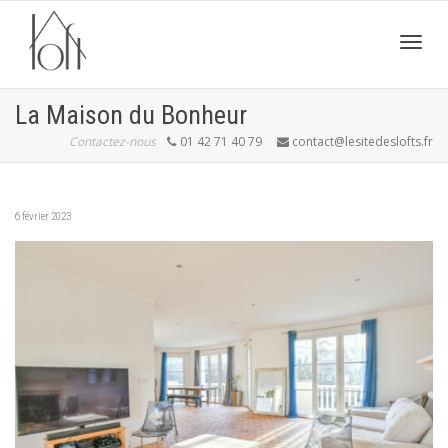
Active
La Maison du Bonheur
Contactez-nous
01 42 71 40 79
contact@lesitedeslofts.fr
navig
6 février 2023