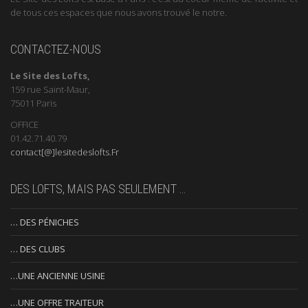
de tous ces espaces que nous avons trouvé le notre.
CONTACTEZ-NOUS
Le Site des Lofts,
159 rue Saint-Maur,
75011 Paris
OFFICE
01.42.71.40.79
contact[@]lesitedeslofts.Fr
DES LOFTS, MAIS PAS SEULEMENT …
… DES PÉNICHES
… DES CLUBS
…UNE ANCIENNE USINE
…UNE OFFRE TRAITEUR