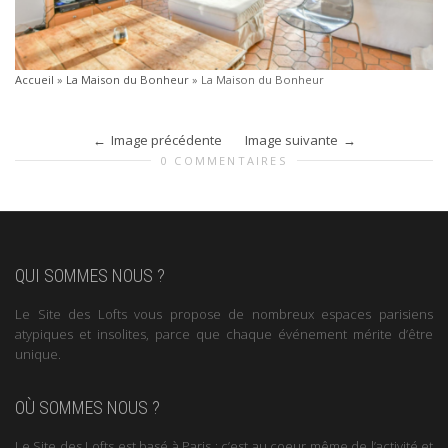
Accueil
»
La Maison du Bonheur
»
La Maison du Bonheur
Image précédente
Image suivante
0 COMMENTAIRES
QUI SOMMES NOUS ?
Le Site des Lofts vous propose de nombreux espaces parisiens
atypiques et insolites, parce que chaque événement mérite d’être
unique.
OÙ SOMMES NOUS ?
Le Site des Lofts est basé à Paris : c’est au coeur même de l’activité et