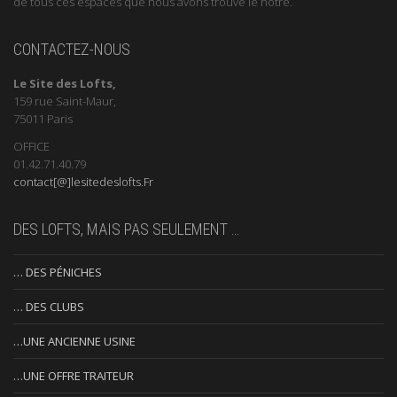
de tous ces espaces que nous avons trouvé le notre.
CONTACTEZ-NOUS
Le Site des Lofts,
159 rue Saint-Maur,
75011 Paris
OFFICE
01.42.71.40.79
contact[@]lesitedeslofts.Fr
DES LOFTS, MAIS PAS SEULEMENT …
… DES PÉNICHES
… DES CLUBS
…UNE ANCIENNE USINE
…UNE OFFRE TRAITEUR