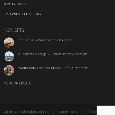
& PLUS ENCORE
LES CAVES LECHAPELAIS
NOS LOFTS
Loft Sentier – Privatisation / Location
La Terrasse George V – Privatisation / Location
Privatisation/ Location Manoir Loft 92, Nanterre
MENTION LÉGALE
©[2018] Le Site des Lofts
: Privatisation, Location et Réservation de