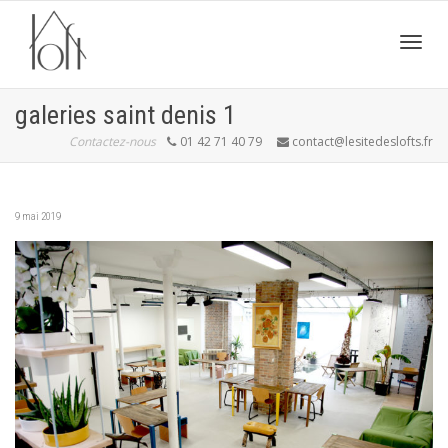
Active
galeries saint denis 1
Contactez-nous
01 42 71 40 79
contact@lesitedeslofts.fr
navig
9 mai 2019