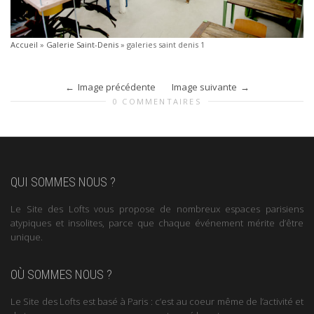
Accueil
»
Galerie Saint-Denis
»
galeries saint denis 1
Image précédente
Image suivante
0 COMMENTAIRES
QUI SOMMES NOUS ?
Le Site des Lofts vous propose de nombreux espaces parisiens
atypiques et insolites, parce que chaque événement mérite d’être
unique.
OÙ SOMMES NOUS ?
Le Site des Lofts est basé à Paris : c’est au coeur même de l’activité et