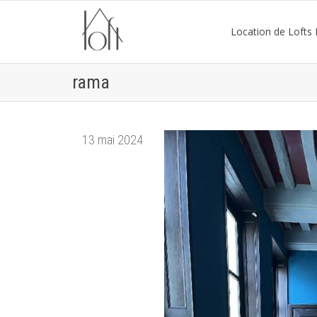
Location de Lofts P
rama
13 mai 2024