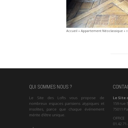
Accueil
»
Appartement Néoclassique
»
QUI SOMMES NOUS ?
CONTA
Le Site des Lofts vous propose de
Le Site 
nombreux espaces parisiens atypiques et
159 rue 
insolites, parce que chaque événement
75011 Pa
mérite d’être unique.
OFFICE
01.42.71.