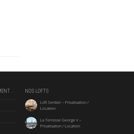
MENT …
NOS LOFTS
Loft Sentier – Privatisation /
Location
La Terrasse George V –
Privatisation / Location