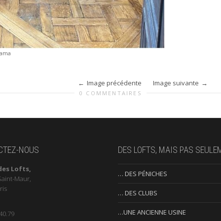
rama
Image précédente
Image suivante
0 COMMENTAIRES
CTEZ-NOUS
DES LOFTS, MAIS PAS SEULE
des Lofts,
… DES PÉNICHES
Saint-Maur,
ris
… DES CLUBS
…UNE ANCIENNE USINE
40.79