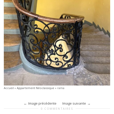
Accueil
»
Appartement Néoclassique
»
rama
Image précédente
Image suivante
0 COMMENTAIRES