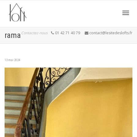
Active
Contactez-nous
01 42 71 40 79
contact@lesitedeslofts.fr
rama
navig
13 mai 2024