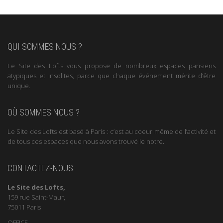
QUI SOMMES NOUS ?
Le Site des Lofts vous propose de nombreux espaces parisiens
atypiques et insolites, parce que chaque événement mérite d’être
unique.
OÙ SOMMES NOUS ?
Le Site des Lofts est basé à Paris : c’est au coeur même de l’activité et
de tous ces espaces que nous avons trouvé le notre.
CONTACTEZ-NOUS
Le Site des Lofts,
159 rue Saint-Maur,
75011 Paris
OFFICE