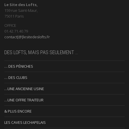
Le Site des Lofts,
159 rue Saint-Maur,
75011 Paris
OFFICE
01.42.71.40.79
contact[@]lesitedeslofts.Fr
DES LOFTS, MAIS PAS SEULEMENT …
… DES PÉNICHES
… DES CLUBS
…UNE ANCIENNE USINE
…UNE OFFRE TRAITEUR
& PLUS ENCORE
LES CAVES LECHAPELAIS