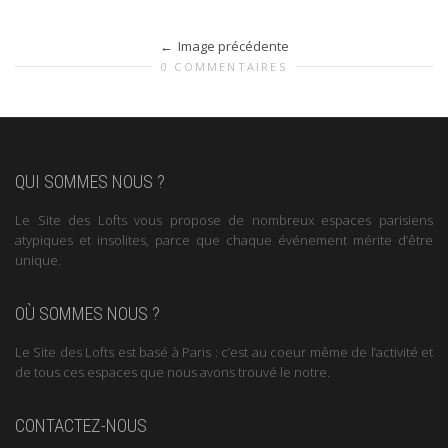
Image précédente
0 COMMENTAIRES
QUI SOMMES NOUS ?
Le Site des Lofts vous propose de nombreux espaces parisiens
atypiques et insolites, parce que chaque événement mérite d’être
unique.
OÙ SOMMES NOUS ?
Le Site des Lofts est basé à Paris : c’est au coeur même de l’activité et
de tous ces espaces que nous avons trouvé le notre.
CONTACTEZ-NOUS