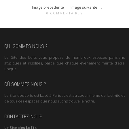
Image précédente
Image suivante
0 COMMENTAIRES
QUI SOMMES NOUS ?
Le Site des Lofts vous propose de nombreux espaces parisiens
atypiques et insolites, parce que chaque événement mérite d’être
unique.
OÙ SOMMES NOUS ?
Le Site des Lofts est basé à Paris : c’est au coeur même de l’activité et
de tous ces espaces que nous avons trouvé le notre.
CONTACTEZ-NOUS
Le Site des Lofts,