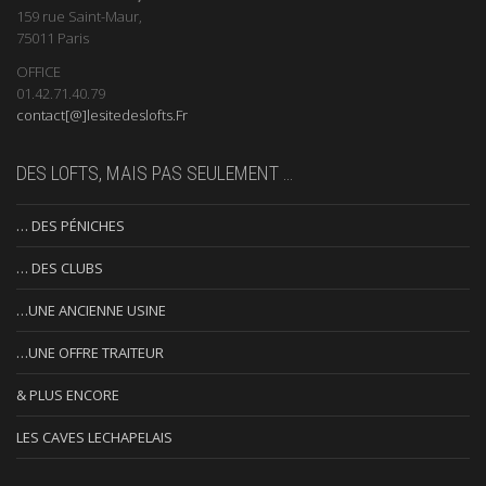
159 rue Saint-Maur,
75011 Paris
OFFICE
01.42.71.40.79
contact[@]lesitedeslofts.Fr
DES LOFTS, MAIS PAS SEULEMENT …
… DES PÉNICHES
… DES CLUBS
…UNE ANCIENNE USINE
…UNE OFFRE TRAITEUR
& PLUS ENCORE
LES CAVES LECHAPELAIS