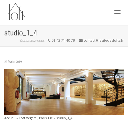
Active
studio_1_4
Contactez-nous
01 42 71 40 79
contact@lesitedeslofts.fr
navig
26 février 2019
Accueil
»
Loft Végétal, Paris 13e
»
studio_1_4