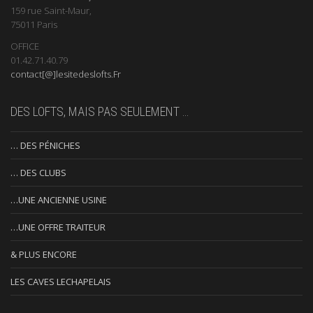
159 rue Saint-Maur,
75011 Paris
OFFICE
01.42.71.40.79
contact[@]lesitedeslofts.Fr
DES LOFTS, MAIS PAS SEULEMENT …
… DES PÉNICHES
… DES CLUBS
…UNE ANCIENNE USINE
…UNE OFFRE TRAITEUR
& PLUS ENCORE
LES CAVES LECHAPELAIS