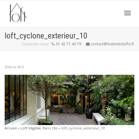
Active
loft_cyclone_exterieur_10
Contactez-nous
01 42 71 40 79
contact@lesitedeslofts.fr
navig
26 février 2019
Accueil
»
Loft Végétal, Paris 13e
»
loft_cyclone_exterieur_10