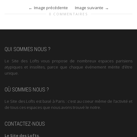
Image précédente
Image suivante
0 COMMENTAIRES
QUI SOMMES NOUS ?
Le Site des Lofts vous propose de nombreux espaces parisiens
atypiques et insolites, parce que chaque événement mérite d’être
unique.
OÙ SOMMES NOUS ?
Le Site des Lofts est basé à Paris : c’est au coeur même de l’activité et
de tous ces espaces que nous avons trouvé le notre.
CONTACTEZ-NOUS
Le Site des Lofts,