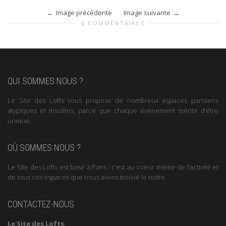
Image précédente
Image suivante
0 COMMENTAIRES
QUI SOMMES NOUS ?
Le Site des Lofts vous propose de nombreux espaces parisiens
atypiques et insolites, parce que chaque événement mérite d’être
unique.
OÙ SOMMES NOUS ?
Le Site des Lofts est basé à Paris : c’est au coeur même de l’activité et
de tous ces espaces que nous avons trouvé le notre.
CONTACTEZ-NOUS
Le Site des Lofts,