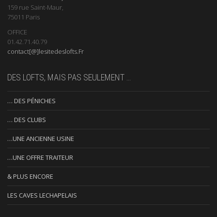
159 rue Saint-Maur,
75011 Paris
OFFICE
01.42.71.40.79
contact[@]lesitedeslofts.Fr
DES LOFTS, MAIS PAS SEULEMENT …
… DES PÉNICHES
… DES CLUBS
…UNE ANCIENNE USINE
…UNE OFFRE TRAITEUR
& PLUS ENCORE
LES CAVES LECHAPELAIS